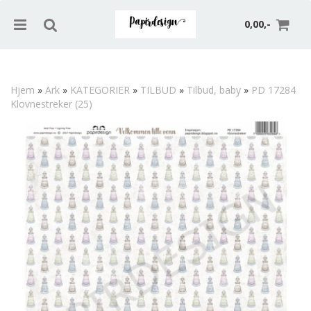
0,00,-
Hjem
»
Ark
»
KATEGORIER
»
TILBUD
»
Tilbud, baby
»
PD 17284
Klovnestreker (25)
Nullstill
Trykk ENTER for å søke