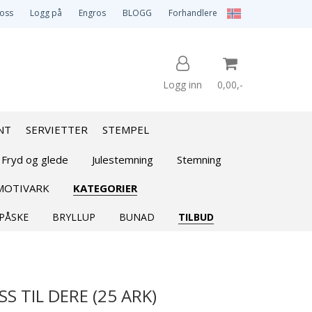
 oss
Logg på
Engros
BLOGG
Forhandlere
Logg inn
0,00,-
NT
SERVIETTER
STEMPEL
Nullstill
 Fryd og glede
Julestemning
Stemning
MOTIVARK
KATEGORIER
Trykk ENTER for å søke
PÅSKE
BRYLLUP
BUNAD
TILBUD
S TIL DERE (25 ARK)