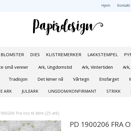
Hjem
Kontakt
BLOMSTER
DIES
KLISTREMERKER
LAKKSTEMPEL
PY
øte små venner
Ark, Ungdomstid
Ark, Vintertiden
Ark,
Tradisjon
Det kimer nå
Vårtegn
Ensfarget
E ARK
JULEARK
UNGDOM/KONFIRMANT
STRIKK
900206 Fra oss til dere (25 ark)
PD 1900206 FRA OS