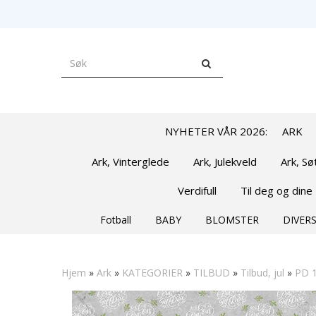
NYHETER VÅR 2026:
ARK
Ark, Vinterglede
Ark, Julekveld
Ark, S
Verdifull
Til deg og dine
Fotball
BABY
BLOMSTER
DIVERS
Hjem
»
Ark
»
KATEGORIER
»
TILBUD
»
Tilbud, jul
»
PD 1