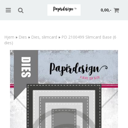
0,00,-
Hjem
»
Dies
»
Dies, slimcard
»
PD 2100499 Slimcard Base (6
dies)
Nullstill
Trykk ENTER for å søke