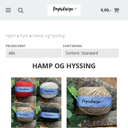
0,00,-
Hjem
»
Pynt
»
Hamp og hyssing
PRODUSENT
SORTERING
Nullstill
Trykk ENTER for å søke
HAMP OG HYSSING