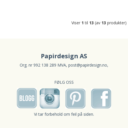
Viser
1
til
13
(av
13
produkter)
Papirdesign AS
Org. nr 992 138 289 MVA,
post@papirdesign.no
,
FØLG OSS
Vi tar forbehold om feil på siden.