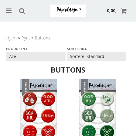
0,00,-
Hjem
»
Pynt
»
Buttons
PRODUSENT
SORTERING
Nullstill
Trykk ENTER for å søke
BUTTONS