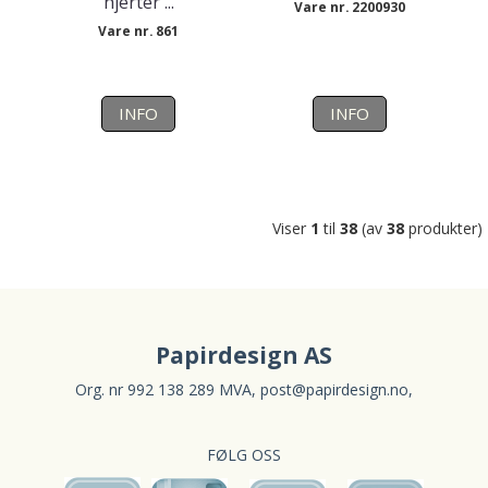
hjerter ...
Vare nr. 2200930
Vare nr. 861
INFO
INFO
Viser
1
til
38
(av
38
produkter)
Papirdesign AS
Org. nr 992 138 289 MVA,
post@papirdesign.no
,
FØLG OSS