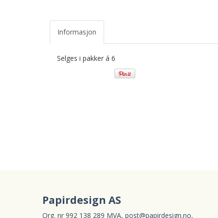
Informasjon
Selges i pakker á 6
Papirdesign AS
Org. nr 992 138 289 MVA,
post@papirdesign.no
,