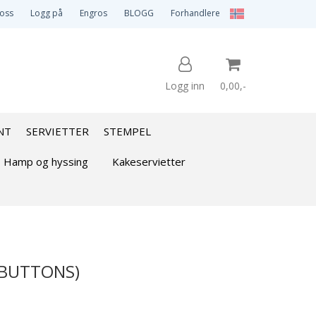
 oss
Logg på
Engros
BLOGG
Forhandlere
Logg inn
0,00,-
NT
SERVIETTER
STEMPEL
Nullstill
Hamp og hyssing
Kakeservietter
Trykk ENTER for å søke
 (BUTTONS)