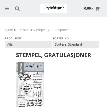
0,00,-
Hjem
»
Stempel
»
Stempel, gratulasjoner
PRODUSENT
SORTERING
Nullstill
Trykk ENTER for å søke
STEMPEL, GRATULASJONER