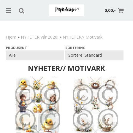
0,00,-
Hjem
»
NYHETER vår 2026:
»
NYHETER// Motivark
PRODUSENT
SORTERING
Nullstill
Trykk ENTER for å søke
NYHETER// MOTIVARK