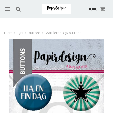
0,00,-
Hjem
»
Pynt
»
Buttons
»
Gratulerer 3 (6 buttons)
Nullstill
Trykk ENTER for å søke