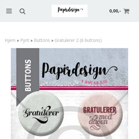
0,00,-
Hjem
»
Pynt
»
Buttons
»
Gratulerer 2 (6 buttons)
Nullstill
Trykk ENTER for å søke