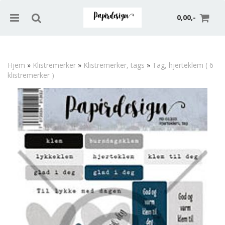
0,00,-
Hjem
»
Klistremerker
»
Klistremerker, tags
»
Tag, hjerteklem ( 6
klistremerker )
Nullstill
Trykk ENTER for å søke