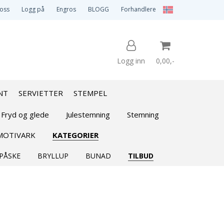
 oss
Logg på
Engros
BLOGG
Forhandlere
Logg inn
0,00,-
NT
SERVIETTER
STEMPEL
Nullstill
 Fryd og glede
Julestemning
Stemning
MOTIVARK
KATEGORIER
Trykk ENTER for å søke
PÅSKE
BRYLLUP
BUNAD
TILBUD