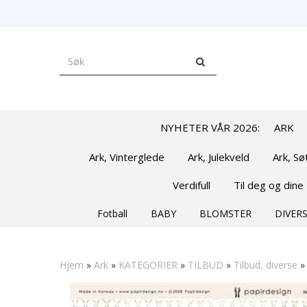
NYHETER VÅR 2026:
ARK
Ark, Vinterglede
Ark, Julekveld
Ark, S
Verdifull
Til deg og dine
Fotball
BABY
BLOMSTER
DIVERS
Hjem
»
Ark
»
KATEGORIER
»
TILBUD
»
Tilbud, diverse