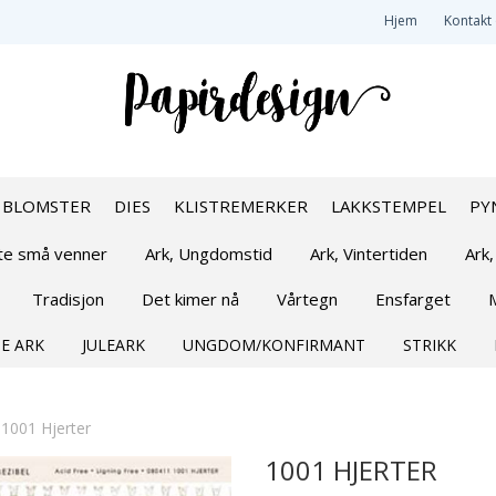
Hjem
Kontakt
BLOMSTER
DIES
KLISTREMERKER
LAKKSTEMPEL
PY
øte små venner
Ark, Ungdomstid
Ark, Vintertiden
Ark,
Tradisjon
Det kimer nå
Vårtegn
Ensfarget
E ARK
JULEARK
UNGDOM/KONFIRMANT
STRIKK
»
1001 Hjerter
1001 HJERTER