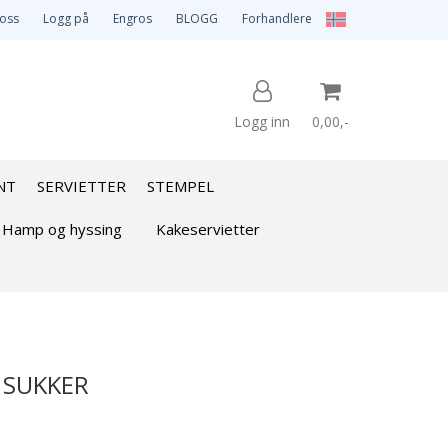
 oss
Logg på
Engros
BLOGG
Forhandlere
Logg inn
0,00,-
NT
SERVIETTER
STEMPEL
Nullstill
Hamp og hyssing
Kakeservietter
Trykk ENTER for å søke
 SUKKER