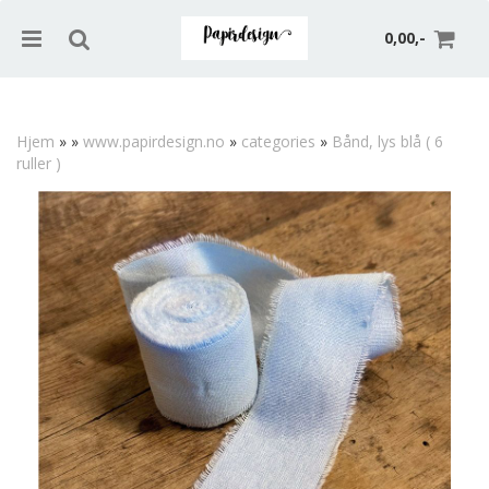
0,00,-
Hjem
»
»
www.papirdesign.no
»
categories
»
Bånd, lys blå ( 6
ruller )
Nullstill
Trykk ENTER for å søke