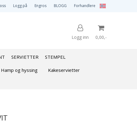
 oss
Logg på
Engros
BLOGG
Forhandlere
Logg inn
0,00,-
NT
SERVIETTER
STEMPEL
Nullstill
Hamp og hyssing
Kakeservietter
Trykk ENTER for å søke
VIT