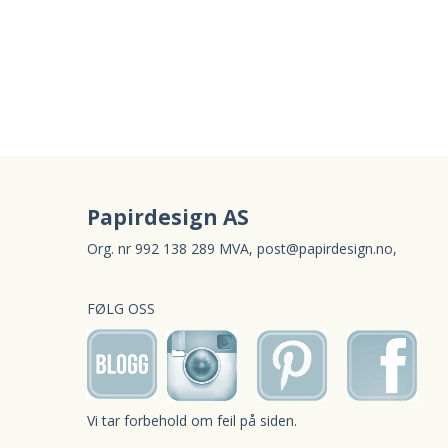
Papirdesign AS
Org. nr 992 138 289 MVA,
post@papirdesign.no
,
FØLG OSS
Vi tar forbehold om feil på siden.