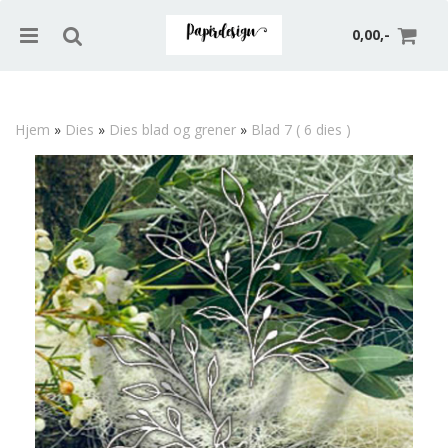
0,00,-
Hjem
»
Dies
»
Dies blad og grener
»
Blad 7 ( 6 dies )
Nullstill
Trykk ENTER for å søke