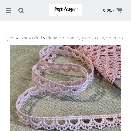
0,00,-
Hjem
»
Pynt
»
Bånd
»
Blonder
»
Blonde, lys rosa ( 18,5 meter )
Nullstill
Trykk ENTER for å søke