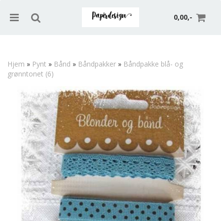
0,00,-
Hjem
»
Pynt
»
Bånd
»
Båndpakker
»
Båndpakke blå- og
grønntonet (6)
Nullstill
Trykk ENTER for å søke