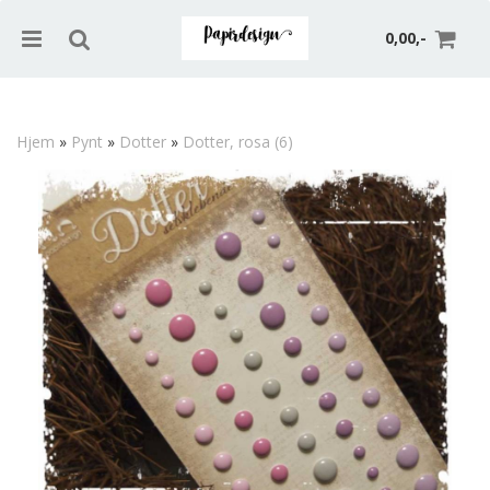
0,00,-
Hjem
»
Pynt
»
Dotter
»
Dotter, rosa (6)
Nullstill
Trykk ENTER for å søke