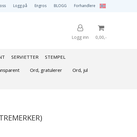
 oss
Logg på
Engros
BLOGG
Forhandlere
Logg inn
0,00,-
NT
SERVIETTER
STEMPEL
Nullstill
ansparent
Ord, gratulerer
Ord, jul
Trykk ENTER for å søke
ISTREMERKER)