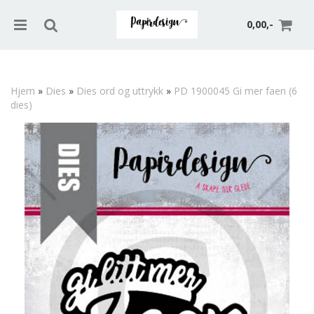
0,00,-
Hjem
»
Dies
»
Dies ord og uttrykk
»
PD 1900045 Gi mer faen (6
dies)
Nullstill
Trykk ENTER for å søke