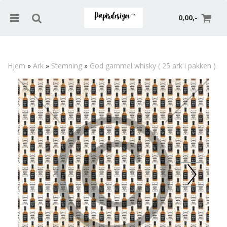
0,00,-
Hjem
»
Ark
»
Stemning
»
God gammel whisky ( 25 ark i pakken )
Nullstill
Trykk ENTER for å søke
Prev