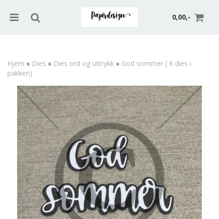
0,00,-
Hjem
»
Dies
»
Dies ord og uttrykk
»
God sommer ( 6 dies i
pakken)
Nullstill
Trykk ENTER for å søke