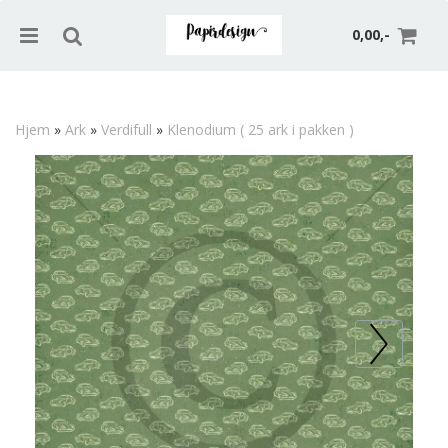
0,00,-
Hjem
»
Ark
»
Verdifull
»
Klenodium ( 25 ark i pakken )
Nullstill
Trykk ENTER for å søke
Prev