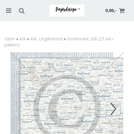
0,00,-
Hjem
»
Ark
»
Ark, Ungdomstid
»
Konfirmant, blå (25 ark i
pakken)
Nullstill
Trykk ENTER for å søke
Prev