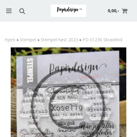
0,00,-
Hjem
»
Stempel
»
Stempel høst 2023
»
PD 01236 Skravletid
Nullstill
Trykk ENTER for å søke