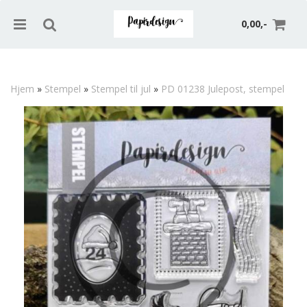
0,00,-
Hjem
»
Stempel
»
Stempel til jul
»
PD 01238 Julepost, stempel
Nullstill
Trykk ENTER for å søke