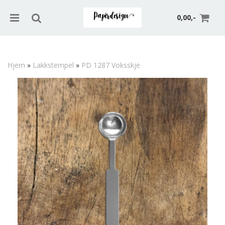
0,00,-
Hjem
»
Lakkstempel
»
PD 1287 Voksskje
Nullstill
Trykk ENTER for å søke