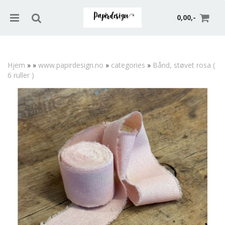
0,00,-
Hjem
»
»
www.papirdesign.no
»
categories
»
Bånd, støvet rosa (
6 ruller )
Nullstill
Trykk ENTER for å søke