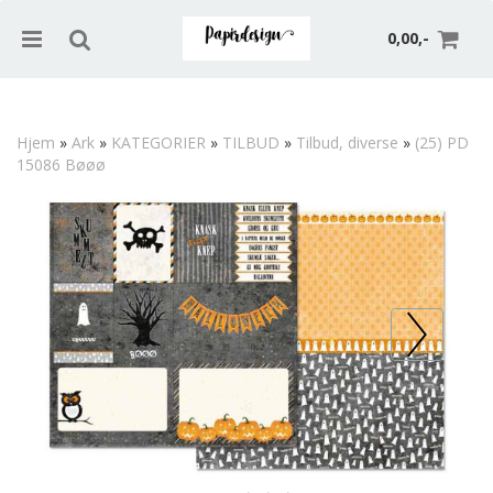
0,00,-
Hjem
»
Ark
»
KATEGORIER
»
TILBUD
»
Tilbud, diverse
»
(25) PD
15086 Bøøø
Nullstill
Trykk ENTER for å søke
Prev