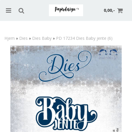
0,00,-
Hjem
»
Dies
»
Dies Baby
»
PD 17234 Dies Baby jente (6)
Nullstill
Trykk ENTER for å søke