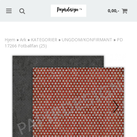
0,00,-
Hjem
»
Ark
»
KATEGORIER
»
UNGDOM/KONFIRMANT
»
PD
17266 Fotballfan (25)
Nullstill
Trykk ENTER for å søke
Prev