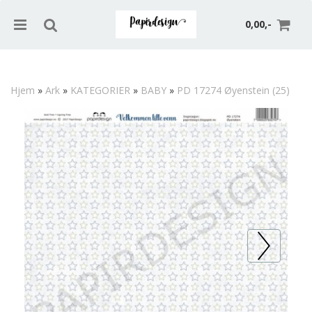
0,00,-
Hjem
»
Ark
»
KATEGORIER
»
BABY
»
PD 17274 Øyenstein (25)
Nullstill
Trykk ENTER for å søke
Prev