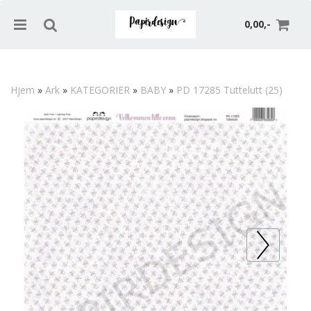
0,00,-
Hjem
»
Ark
»
KATEGORIER
»
BABY
»
PD 17285 Tuttelutt (25)
Nullstill
Trykk ENTER for å søke
Prev