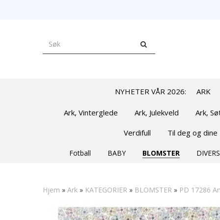
NYHETER VÅR 2026:
ARK
Ark, Vinterglede
Ark, Julekveld
Ark, S
Verdifull
Til deg og dine
Fotball
BABY
BLOMSTER
DIVERS
Hjem
»
Ark
»
KATEGORIER
»
BLOMSTER
»
PD 17286 An