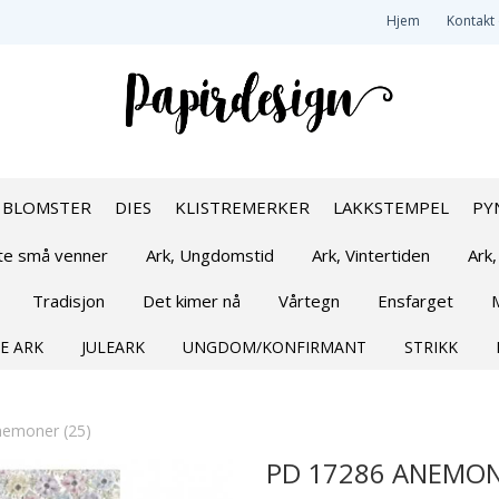
Hjem
Kontakt
BLOMSTER
DIES
KLISTREMERKER
LAKKSTEMPEL
PY
øte små venner
Ark, Ungdomstid
Ark, Vintertiden
Ark,
Tradisjon
Det kimer nå
Vårtegn
Ensfarget
E ARK
JULEARK
UNGDOM/KONFIRMANT
STRIKK
emoner (25)
PD 17286 ANEMON