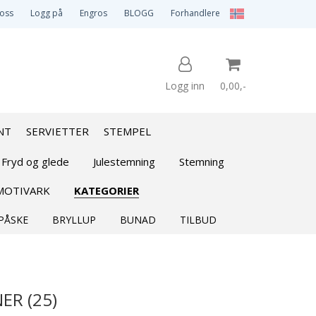
 oss
Logg på
Engros
BLOGG
Forhandlere
Logg inn
0,00,-
NT
SERVIETTER
STEMPEL
Nullstill
 Fryd og glede
Julestemning
Stemning
MOTIVARK
KATEGORIER
Trykk ENTER for å søke
PÅSKE
BRYLLUP
BUNAD
TILBUD
ER (25)