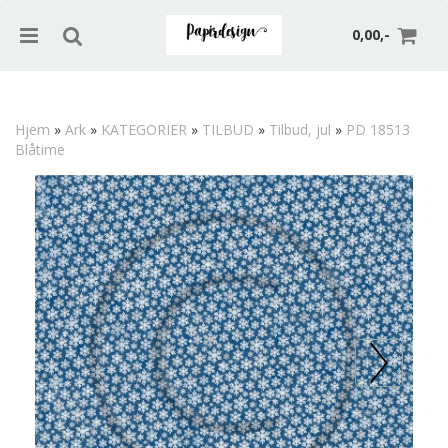
0,00,-
Hjem
»
Ark
»
KATEGORIER
»
TILBUD
»
Tilbud, jul
»
PD 18513
Blåtime
Nullstill
Trykk ENTER for å søke
Prev