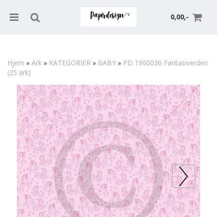
0,00,-
Hjem
»
Ark
»
KATEGORIER
»
BABY
»
PD 1900036 Fantasiverden
(25 ark)
Nullstill
Trykk ENTER for å søke
Prev