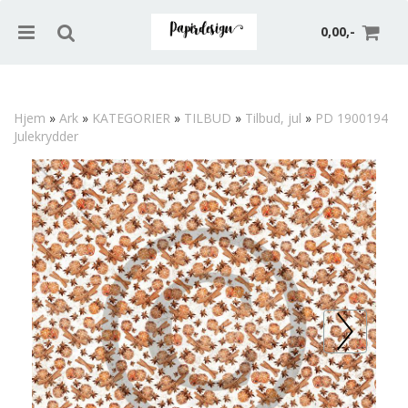
0,00,-
Hjem
»
Ark
»
KATEGORIER
»
TILBUD
»
Tilbud, jul
»
PD 1900194
Julekrydder
Nullstill
Trykk ENTER for å søke
Prev