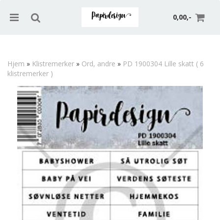
0,00,-
Hjem
»
Klistremerker
»
Ord, andre
»
PD 1900304 Lille skatt ( 6
klistremerker )
Nullstill
Trykk ENTER for å søke