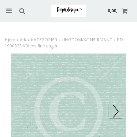
0,00,-
Hjem
»
Ark
»
KATEGORIER
»
UNGDOM/KONFIRMANT
»
PD
1900323 Vårens fine dager
Nullstill
Trykk ENTER for å søke
Prev