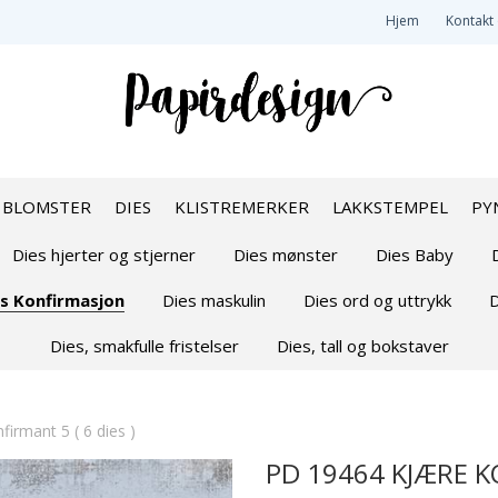
Hjem
Kontakt
BLOMSTER
DIES
KLISTREMERKER
LAKKSTEMPEL
PY
Dies hjerter og stjerner
Dies mønster
Dies Baby
s Konfirmasjon
Dies maskulin
Dies ord og uttrykk
D
Dies, smakfulle fristelser
Dies, tall og bokstaver
irmant 5 ( 6 dies )
PD 19464 KJÆRE KO