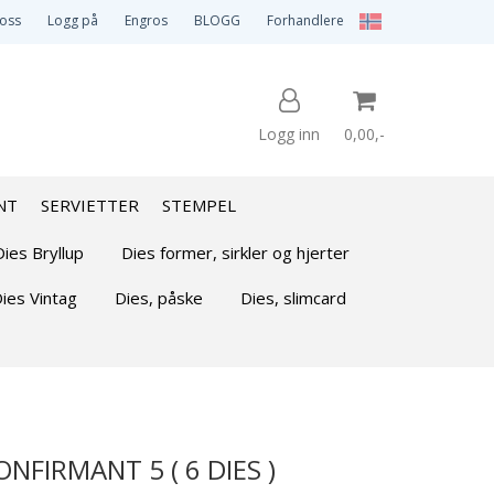
 oss
Logg på
Engros
BLOGG
Forhandlere
Logg inn
0,00,-
NT
SERVIETTER
STEMPEL
Nullstill
Dies Bryllup
Dies former, sirkler og hjerter
ies Vintag
Dies, påske
Dies, slimcard
Trykk ENTER for å søke
NFIRMANT 5 ( 6 DIES )