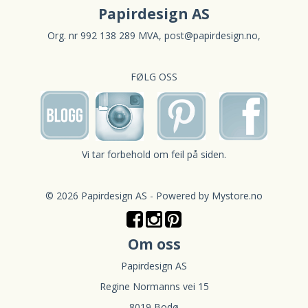
Papirdesign AS
Org. nr 992 138 289 MVA,
post@papirdesign.no
,
FØLG OSS
Vi tar forbehold om feil på siden.
© 2026 Papirdesign AS - Powered by
Mystore.no
Om oss
Papirdesign AS
Regine Normanns vei 15
8019 Bodø