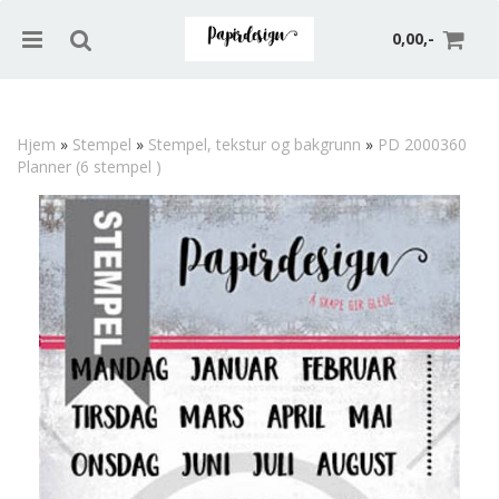
0,00,-
Hjem
»
Stempel
»
Stempel, tekstur og bakgrunn
»
PD 2000360
Planner (6 stempel )
Nullstill
Trykk ENTER for å søke