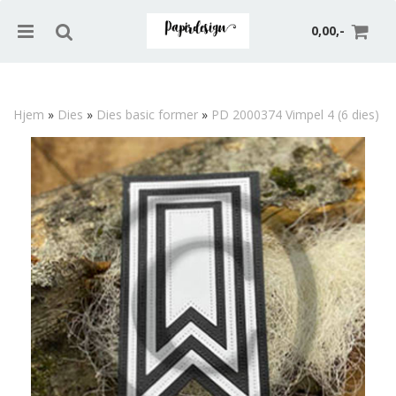
0,00,-
Hjem
»
Dies
»
Dies basic former
»
PD 2000374 Vimpel 4 (6 dies)
Nullstill
Trykk ENTER for å søke