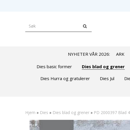
NYHETER VÅR 2026:
ARK
Dies basic former
Dies blad og grener
Dies Hurra og gratulerer
Dies Jul
Di
Hjem
»
Dies
»
Dies blad og grener
»
PD 2000397 Blad 4