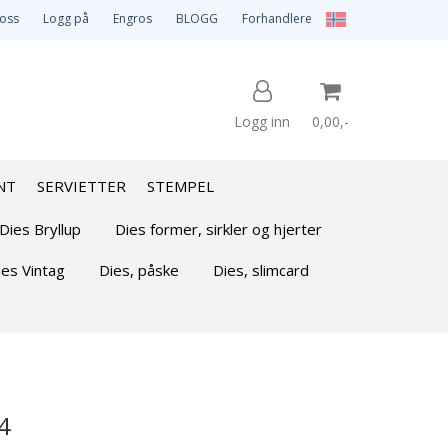
 oss
Logg på
Engros
BLOGG
Forhandlere
Logg inn
0,00,-
NT
SERVIETTER
STEMPEL
Nullstill
Dies Bryllup
Dies former, sirkler og hjerter
ies Vintag
Dies, påske
Dies, slimcard
Trykk ENTER for å søke
4