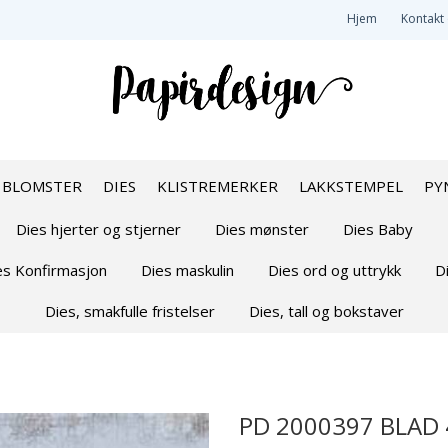
Hjem
Kontakt
BLOMSTER
DIES
KLISTREMERKER
LAKKSTEMPEL
PY
Dies hjerter og stjerner
Dies mønster
Dies Baby
es Konfirmasjon
Dies maskulin
Dies ord og uttrykk
D
Dies, smakfulle fristelser
Dies, tall og bokstaver
PD 2000397 BLAD 