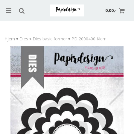
0,00,-
Hjem
»
Dies
»
Dies basic former
»
PD 2000400 Klem
Nullstill
Trykk ENTER for å søke