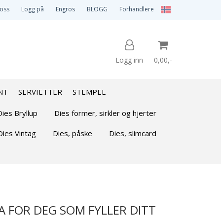
 oss
Logg på
Engros
BLOGG
Forhandlere
Logg inn
0,00,-
NT
SERVIETTER
STEMPEL
Nullstill
Dies Bryllup
Dies former, sirkler og hjerter
Dies Vintag
Dies, påske
Dies, slimcard
Trykk ENTER for å søke
A FOR DEG SOM FYLLER DITT