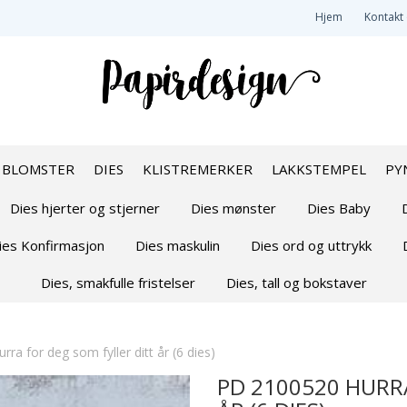
Hjem
Kontakt
BLOMSTER
DIES
KLISTREMERKER
LAKKSTEMPEL
PY
Dies hjerter og stjerner
Dies mønster
Dies Baby
ies Konfirmasjon
Dies maskulin
Dies ord og uttrykk
Dies, smakfulle fristelser
Dies, tall og bokstaver
ra for deg som fyller ditt år (6 dies)
PD 2100520 HURR