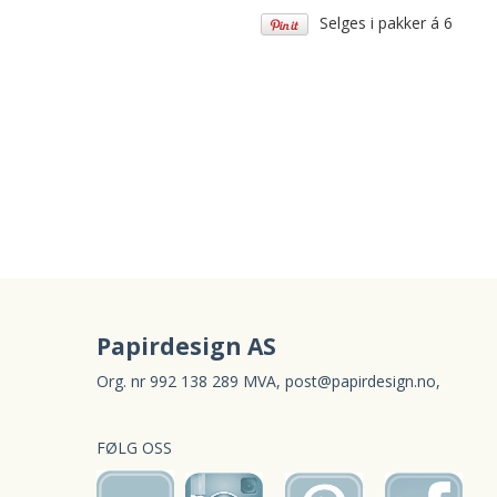
Selges i pakker á 6
Papirdesign AS
Org. nr 992 138 289 MVA,
post@papirdesign.no
,
FØLG OSS