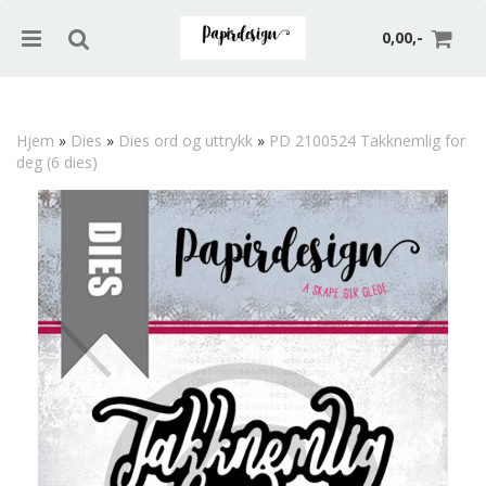
0,00,-
Hjem
»
Dies
»
Dies ord og uttrykk
»
PD 2100524 Takknemlig for
deg (6 dies)
Nullstill
Trykk ENTER for å søke