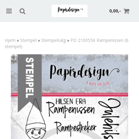
0,00,-
Hjem
»
Stempel
»
Stempelsalg
»
PD 2100556 Rampenissen (6
stempel)
Nullstill
Trykk ENTER for å søke