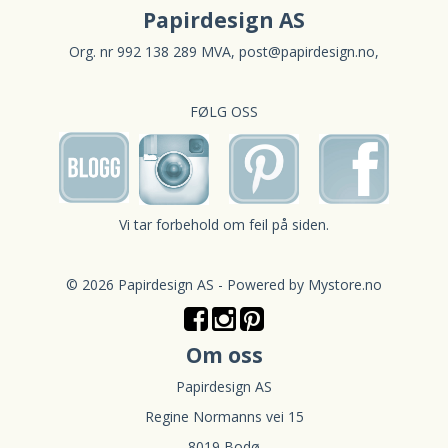
Papirdesign AS
Org. nr 992 138 289 MVA,
post@papirdesign.no
,
FØLG OSS
Vi tar forbehold om feil på siden.
© 2026 Papirdesign AS - Powered by
Mystore.no
Om oss
Papirdesign AS
Regine Normanns vei 15
8019 Bodø