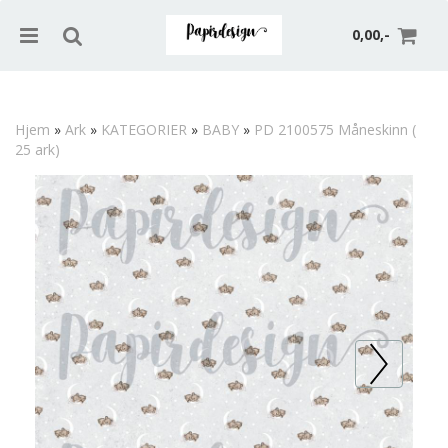
0,00,-
Hjem
»
Ark
»
KATEGORIER
»
BABY
»
PD 2100575 Måneskinn (
25 ark)
Nullstill
Trykk ENTER for å søke
Prev