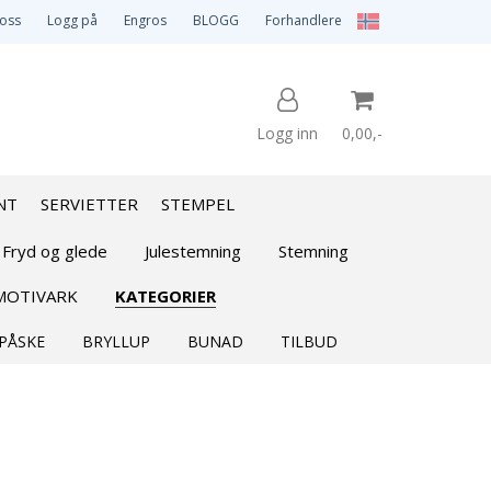
 oss
Logg på
Engros
BLOGG
Forhandlere
Logg inn
0,00,-
NT
SERVIETTER
STEMPEL
Nullstill
 Fryd og glede
Julestemning
Stemning
MOTIVARK
KATEGORIER
Trykk ENTER for å søke
PÅSKE
BRYLLUP
BUNAD
TILBUD