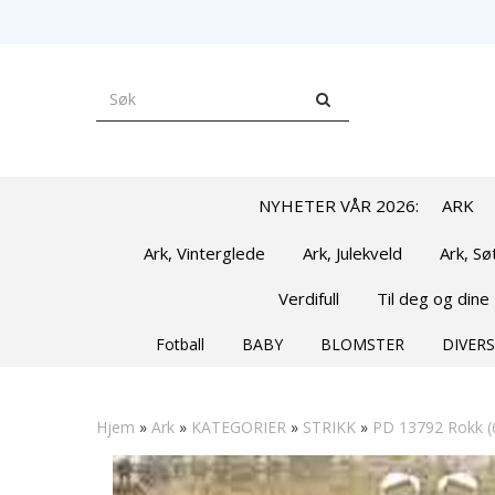
NYHETER VÅR 2026:
ARK
Ark, Vinterglede
Ark, Julekveld
Ark, S
Verdifull
Til deg og dine
Fotball
BABY
BLOMSTER
DIVERS
Hjem
»
Ark
»
KATEGORIER
»
STRIKK
»
PD 13792 Rokk (