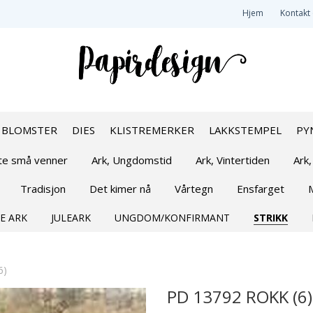
Hjem
Kontakt
BLOMSTER
DIES
KLISTREMERKER
LAKKSTEMPEL
PY
øte små venner
Ark, Ungdomstid
Ark, Vintertiden
Ark,
Tradisjon
Det kimer nå
Vårtegn
Ensfarget
E ARK
JULEARK
UNGDOM/KONFIRMANT
STRIKK
6)
PD 13792 ROKK (6)